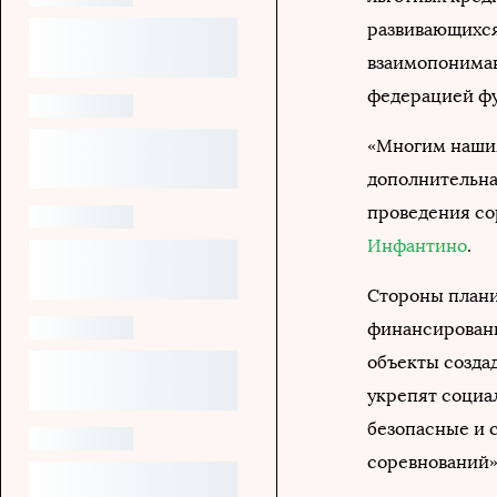
развивающихся
взаимопониман
федерацией фу
«Многим наши
дополнительна
проведения со
Инфантино
.
Стороны плани
финансировани
объекты созда
укрепят социа
безопасные и 
соревнований»,