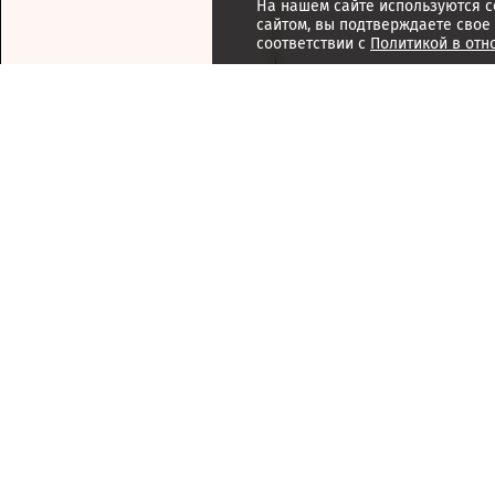
На нашем сайте используются c
сайтом, вы подтверждаете свое
соответствии с
Политикой в отн
Подписка
Реклама
Справочник компаний