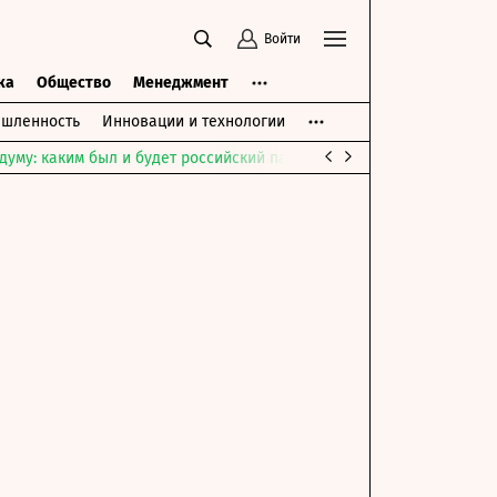
Войти
ка
Общество
Менеджмент
шленность
Инновации и технологии
думу: каким был и будет российский парламент
Война на Ближне