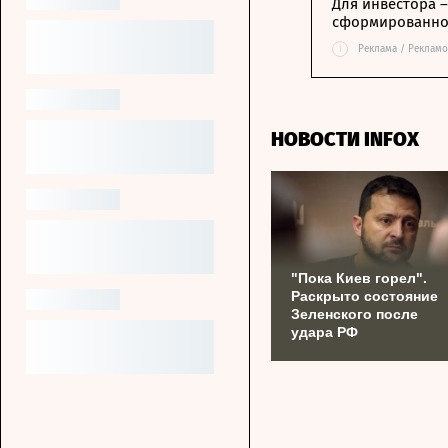
Для инвестора 
сформированной
i
Реклама / Рекламо
НОВОСТИ INFOX
"Пока Киев горел".
Раскрыто состояние
Зеленского после
удара РФ