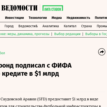
ы
Инвестиции
Технологии
Медиа
Недвижимость
Полити
Город
Ведомости&
Аналитика
Капитал
Страна
Промы
нке: меры, динамика, прогнозы
Выбор редакции
Выборы в Гос
бол
фонд подписал с ФИФА
 кредите в $1 млрд
Саудовской Аравии (SFD) предоставит $1 млрд в виде
итов для строительства футбольной инфраструктуры в