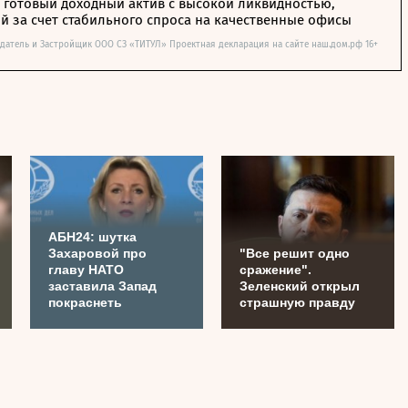
– готовый доходный актив с высокой ликвидностью,
 за счет стабильного спроса на качественные офисы
датель и Застройщик ООО СЗ «ТИТУЛ» Проектная декларация на сайте наш.дом.рф 16+
АБН24: шутка
Захаровой про
"Все решит одно
главу НАТО
сражение".
заставила Запад
Зеленский открыл
покраснеть
страшную правду