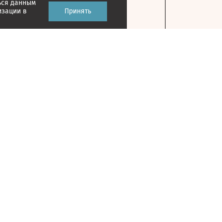
ься данным
изации в
Принять
Контакты
127018, г. Москва, ул. Полковая, д. 3, стр. 1
На карте