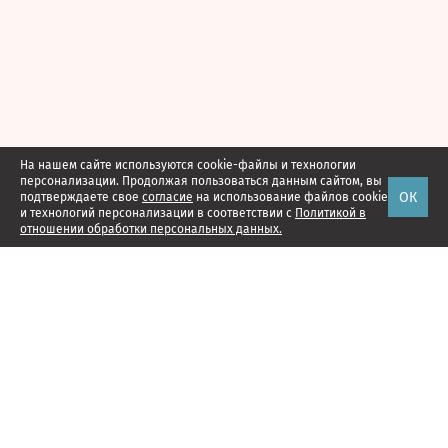
На нашем сайте используются cookie-файлы и технологии
персонализации. Продолжая пользоваться данным сайтом, вы
ОК
подтверждаете свое
согласие
на использование файлов cookie
и технологий персонализации в соответствии с
Политикой в
отношении обработки персональных данных.
Наши проекты
Подписка