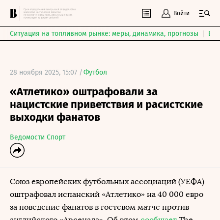
Войти
Ситуация на топливном рынке: меры, динамика, прогнозы
Выб
28 ноября 2025, 15:07 /
Футбол
«Атлетико» оштрафовали за
нацистские приветствия и расистские
выходки фанатов
Ведомости Спорт
Союз европейских футбольных ассоциаций (УЕФА)
оштрафовал испанский «Атлетико» на 40 000 евро
за поведение фанатов в гостевом матче против
английского «Арсенала». Об этом
сообщает
The