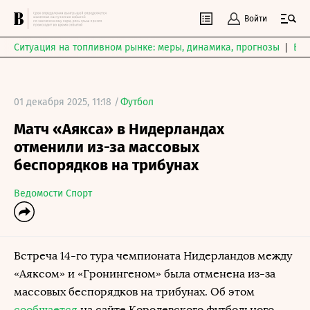
Войти
Ситуация на топливном рынке: меры, динамика, прогнозы
Выб
01 декабря 2025, 11:18 /
Футбол
Матч «Аякса» в Нидерландах
отменили из-за массовых
беспорядков на трибунах
Ведомости Спорт
Встреча 14-го тура чемпионата Нидерландов между
«Аяксом» и «Гронингеном» была отменена из-за
массовых беспорядков на трибунах. Об этом
сообщается
на сайте Королевского футбольного