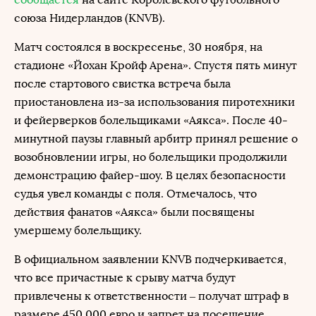
союза Нидерландов (KNVB).
Матч состоялся в воскресенье, 30 ноября, на
стадионе «Йохан Кройф Арена». Спустя пять минут
после стартового свистка встреча была
приостановлена из-за использования пиротехники
и фейерверков болельщиками «Аякса». После 40-
минутной паузы главный арбитр принял решение о
возобновлении игры, но болельщики продолжили
демонстрацию файер-шоу. В целях безопасности
судья увел команды с поля. Отмечалось, что
действия фанатов «Аякса» были посвящены
умершему болельщику.
В официальном заявлении KNVB подчеркивается,
что все причастные к срыву матча будут
привлечены к ответственности – получат штраф в
размере 450 000 евро и запрет на посещение