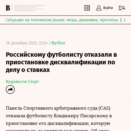
Войти
Ситуация на топливном рынке: меры, динамика, прогнозы
Выб
18 декабря 2025, 22:14 /
Футбол
Российскому футболисту отказали в
приостановке дисквалификации по
делу о ставках
Ведомости Спорт
Панель Спортивного арбитражного суда (CAS)
отказала футболисту Владимиру Писарскому в
приостановке его дисквалификации, которую
назначили из-за нелегальных ставок. Об этом