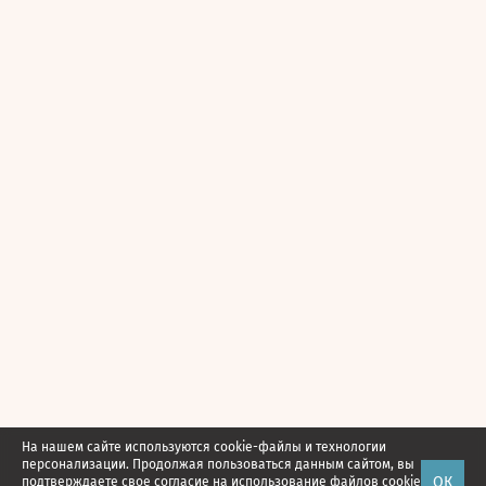
На нашем сайте используются cookie-файлы и технологии
персонализации. Продолжая пользоваться данным сайтом, вы
ОК
подтверждаете свое
согласие
на использование файлов cookie