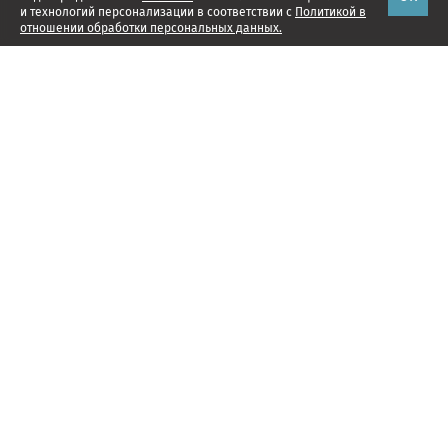
и технологий персонализации в соответствии с
Политикой в
отношении обработки персональных данных.
Наши проекты
Подписка
Реклама
Справочник компаний
Об издании
Редакция