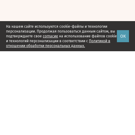
На нашем сайте используются cookie-файлы и технологии
персонализации. Продолжая пользоваться данным сайтом, вы
ОК
подтверждаете свое
согласие
на использование файлов cookie
и технологий персонализации в соответствии с
Политикой в
отношении обработки персональных данных.
Наши проекты
Подписка
Реклама