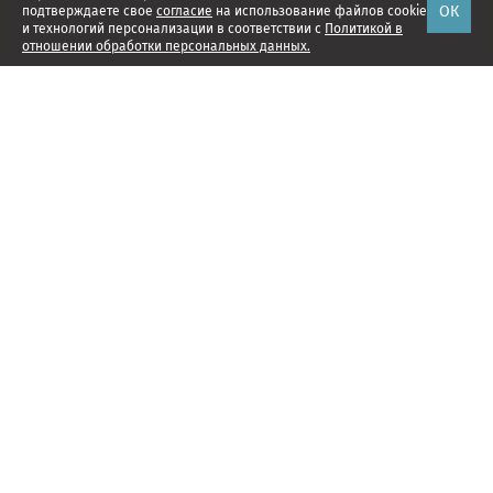
ОК
подтверждаете свое
согласие
на использование файлов cookie
и технологий персонализации в соответствии с
Политикой в
отношении обработки персональных данных.
Наши проекты
Подписка
Реклама
Справочник компаний
Об издании
Редакция