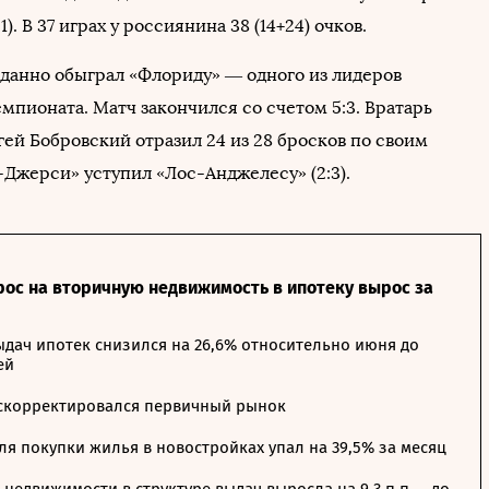
1). В 37 играх у россиянина 38 (14+24) очков.
данно обыграл «Флориду» — одного из лидеров
мпионата. Матч закончился со счетом 5:3. Вратарь
ей Бобровский отразил 24 из 28 бросков по своим
-Джерси» уступил «Лос-Анджелесу» (2:3).
рос на вторичную недвижимость в ипотеку вырос за
дач ипотек снизился на 26,6% относительно июня до
ей
 скорректировался первичный рынок
я покупки жилья в новостройках упал на 39,5% за месяц
недвижимости в структуре выдач выросла на 9,3 п.п. – до