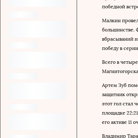
победной встр
Малкин провел 
большинстве. Ф
вбрасываний и
победу в серии
Всего в четыр
Магнитогорска 
Артем Зуб помо
защитник откр
этот гол стал 
площадке 22:2
его активе 11 
Владимир Тара