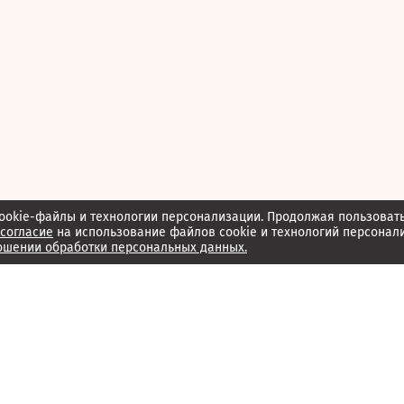
ookie-файлы и технологии персонализации. Продолжая пользоват
согласие
на использование файлов cookie и технологий персонал
ошении обработки персональных данных.