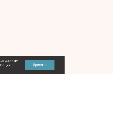
ься данным
изации в
Принять