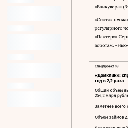
«Ванкувера» (3:
«Сиэтл» неожи
регулярного че
«Пантерз» Серг
воротам. «Нью
Спецпроект 16+
«Домклик»: сп
год в 2,2 раза
Общий объем вы
254,2 млрд рубл
Заметнее всего
Объем займов дл
Доля вторичной 