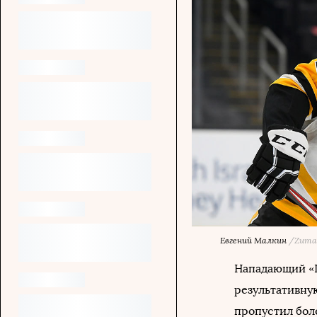
Евгений Малкин
/Zuma
Нападающий «П
результативну
пропустил боле