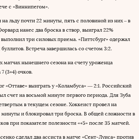
ече с «Виннипегом».
на льду почти 22 минуты, пять с половиной из них – в
орвард нанес два броска в створ, выиграл 22%
 выполнил три силовых приема. «Питтсбург» одержал
 буллитов. Встреча завершилась со счетом 3:2.
ех матчах нынешнего сезона на счету уроженца
7 (3+4) очков.
г «Оттаве» выиграть у «Коламбуса» — 2:1. Российский
ыл счет на восьмой минуте первого периода. Для Зуба
четвертым в текущем сезоне. Хоккеист провел на
1 минуты и блокировал три броска. В общей сложности в
очков при показателе полезности «+5» после 35 матчей.
сенко сделал два ассиста в матче «Сент-Луиса» против