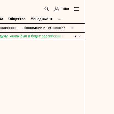
Войти
ка
Общество
Менеджмент
шленность
Инновации и технологии
думу: каким был и будет российский парламент
Война на Ближне