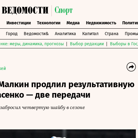
ы
Инвестиции
Технологии
Медиа
Недвижимость
Полити
Город
Ведомости&
Аналитика
Капитал
Страна
Промы
нке: меры, динамика, прогнозы
Выбор редакции
Выборы в Гос
кей
 Малкин продлил результативную
асенко — две передачи
абросил четвертую шайбу в сезоне