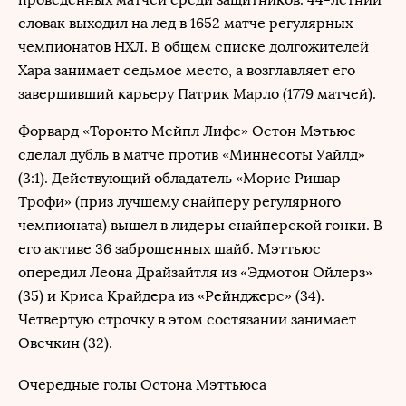
словак выходил на лед в 1652 матче регулярных
чемпионатов НХЛ. В общем списке долгожителей
Хара занимает седьмое место, а возглавляет его
завершивший карьеру Патрик Марло (1779 матчей).
Форвард «Торонто Мейпл Лифс» Остон Мэтьюс
сделал дубль в матче против «Миннесоты Уайлд»
(3:1). Действующий обладатель «Морис Ришар
Трофи» (приз лучшему снайперу регулярного
чемпионата) вышел в лидеры снайперской гонки. В
его активе 36 заброшенных шайб. Мэттьюс
опередил Леона Драйзайтля из «Эдмотон Ойлерз»
(35) и Криса Крайдера из «Рейнджерс» (34).
Четвертую строчку в этом состязании занимает
Овечкин (32).
Очередные голы Остона Мэттьюса