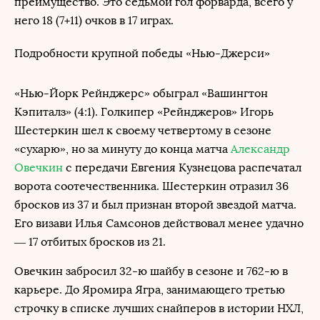
преимущество. Это седьмой гол форварда, всего у
него 18 (7+11) очков в 17 играх.
Подробности крупной победы «Нью-Джерси»
«Нью-Йорк Рейнджерс» обыграл «Вашингтон
Кэпиталз» (4:1). Голкипер «Рейнджеров» Игорь
Шестеркин шел к своему четвертому в сезоне
«сухарю», но за минуту до конца матча
Александр
Овечкин
с передачи Евгения Кузнецова распечатал
ворота соотечественника. Шестеркин отразил 36
бросков из 37 и был признан второй звездой матча.
Его визави Илья Самсонов действовал менее удачно
— 17 отбитых бросков из 21.
Овечкин забросил 32-ю шайбу в сезоне и 762-ю в
карьере. До Яромира Ягра, занимающего третью
строчку в списке лучших снайперов в истории НХЛ,