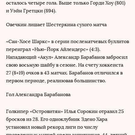
осталось четыре гола. Выше только Горди Хоу (801)
и Уэйн Гретцки (894).
Овечкин лишает Шестеркина сухого матча
«Сан-Хосе Шаркс» в серии послематчевых буллитов
переиграл «Нью-Йорк Айлендерс» (4:3).
Нападающий «Акул» Александр Барабанов забросил
свою восьмую шайбу в сезоне. На счету хоккеиста
27 (8+19) очков в 43 матчах. Барабанов отличился в
первом периоде, реализовав большинство.
Гол Александра Барабанова
Голкипер «Островитян» Илья Сорокин отразил 25
бросков из 28. Его одноклубник Здено Хара
установил новый рекорд лиги по числу
проведенных матчей среди защитников. 44-летний