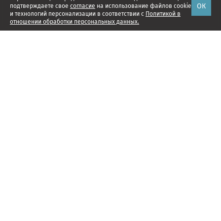
ОК
подтверждаете свое
согласие
на использование файлов cookie
и технологий персонализации в соответствии с
Политикой в
отношении обработки персональных данных.
Наши проекты
Подписка
Реклама
Справочник компаний
Об издании
Редакция