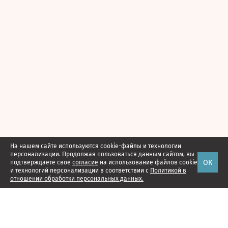
На нашем сайте используются cookie-файлы и технологии
персонализации. Продолжая пользоваться данным сайтом, вы
ОК
подтверждаете свое
согласие
на использование файлов cookie
и технологий персонализации в соответствии с
Политикой в
отношении обработки персональных данных.