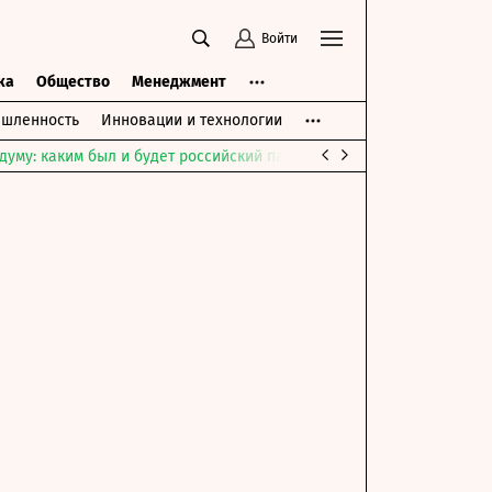
Войти
ка
Общество
Менеджмент
шленность
Инновации и технологии
думу: каким был и будет российский парламент
Война на Ближне