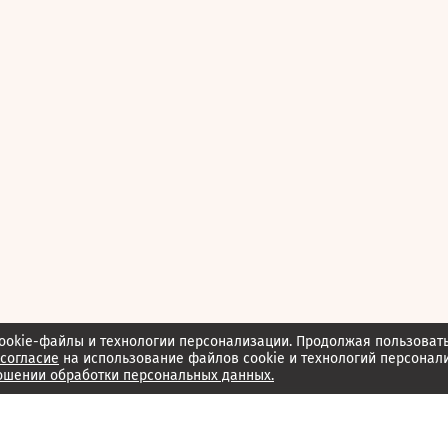
ookie-файлы и технологии персонализации. Продолжая пользоват
согласие
на использование файлов cookie и технологий персонал
ошении обработки персональных данных.