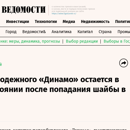
ы
Инвестиции
Технологии
Медиа
Недвижимость
Полити
Город
Ведомости&
Аналитика
Капитал
Страна
Промы
нке: меры, динамика, прогнозы
Выбор редакции
Выборы в Гос
й
одежного «Динамо» остается в
тоянии после попадания шайбы в