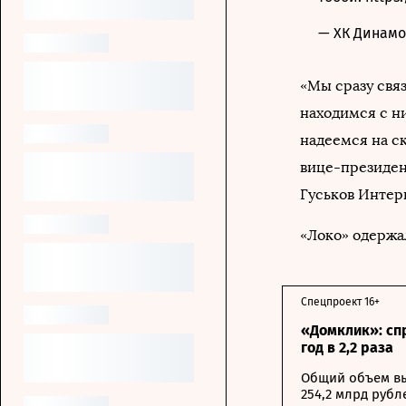
— ХК Динам
«Мы сразу свя
находимся с н
надеемся на с
вице-президен
Гуськов Интер
«Локо» одержа
Спецпроект 16+
«Домклик»: сп
год в 2,2 раза
Общий объем вы
254,2 млрд рубл