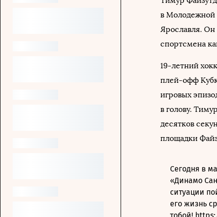
Тимур Файзутд
в Молодежной 
Ярославля. Он
спортсмена ка
19-летний хокк
плей-офф Кубк
игровых эпизо
в голову. Тиму
десятков секун
площадки Файз
Сегодня в м
«Динамо Сан
ситуации по
его жизнь с
тобой!
https