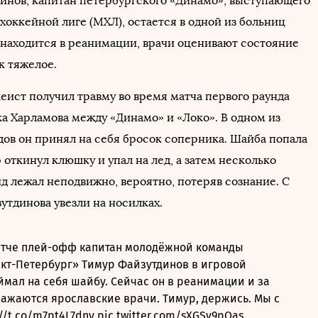
инов, капитан петербургского «Динамо», выступающего
хоккейной лиге (МХЛ), остается в одной из больниц
 находится в реанимации, врачи оценивают состояние
к тяжелое.
еист получил травму во время матча первого раунда
а Харламова между «Динамо» и «Локо». В одном из
дов он принял на себя бросок соперника. Шайба попала
р откинул клюшку и упал на лед, а затем несколько
д лежал неподвижно, вероятно, потеряв сознание. С
утдинова увезли на носилках.
атче плей-офф капитан молодёжной команды
кт-Петербург» Тимур Файзутдинов в игровой
ймал на себя шайбу. Сейчас он в реанимации и за
ражаются ярославские врачи. Тимур, держись. Мы с
://t.co/m7pt4L7dny
pic.twitter.com/sXGSv9pOas