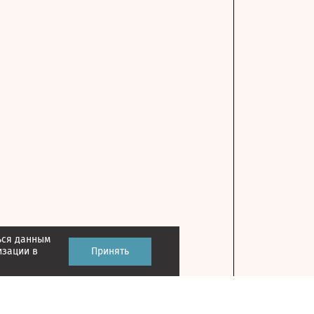
ься данным
изации в
Принять