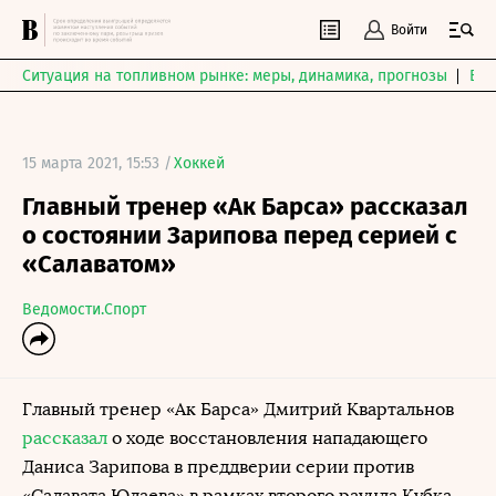
Войти
Ситуация на топливном рынке: меры, динамика, прогнозы
Выб
15 марта 2021, 15:53 /
Хоккей
Главный тренер «Ак Барса» рассказал
о состоянии Зарипова перед серией с
«Салаватом»
Ведомости.Спорт
Главный тренер «Ак Барса» Дмитрий Квартальнов
рассказал
о ходе восстановления нападающего
Даниса Зарипова в преддверии серии против
«Салавата Юлаева» в рамках второго раунда Кубка