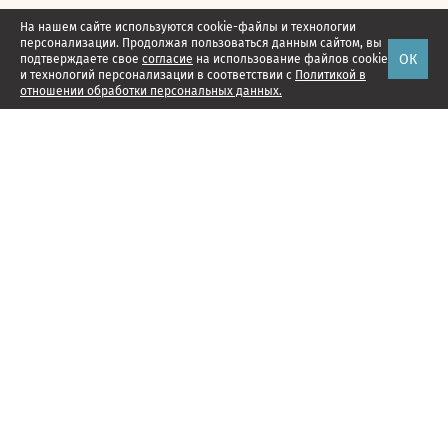
На нашем сайте используются cookie-файлы и технологии
персонализации. Продолжая пользоваться данным сайтом, вы
ОК
подтверждаете свое
согласие
на использование файлов cookie
и технологий персонализации в соответствии с
Политикой в
отношении обработки персональных данных.
Наши проекты
Подписка
Реклама
Справочник компаний
Об издании