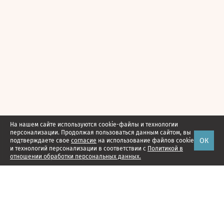
На нашем сайте используются cookie-файлы и технологии
персонализации. Продолжая пользоваться данным сайтом, вы
ОК
подтверждаете свое
согласие
на использование файлов cookie
и технологий персонализации в соответствии с
Политикой в
отношении обработки персональных данных.