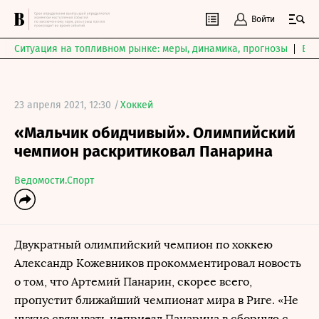
Войти
Ситуация на топливном рынке: меры, динамика, прогнозы
Выб
23 апреля 2021, 12:30 /
Хоккей
«Мальчик обидчивый». Олимпийский
чемпион раскритиковал Панарина
Ведомости.Спорт
Двукратный олимпийский чемпион по хоккею
Александр Кожевников прокомментировал новость
о том, что Артемий Панарин, скорее всего,
пропустит ближайший чемпионат мира в Риге. «Не
нужно связывать неприезд Панарина в сборную с