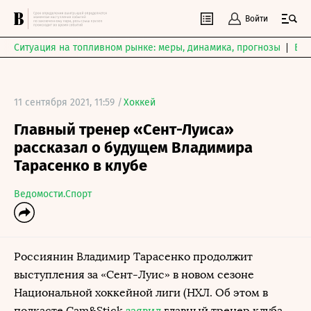
Войти
Ситуация на топливном рынке: меры, динамика, прогнозы
Выб
11 сентября 2021, 11:59 /
Хоккей
Главный тренер «Сент-Луиса»
рассказал о будущем Владимира
Тарасенко в клубе
Ведомости.Спорт
Россиянин Владимир Тарасенко продолжит
выступления за «Сент-Луис» в новом сезоне
Национальной хоккейной лиги (НХЛ. Об этом в
подкасте Cam&Stick
заявил
главный тренер клуба