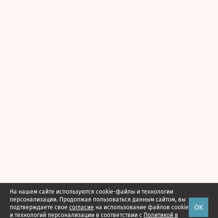
На нашем сайте используются cookie-файлы и технологии
персонализации. Продолжая пользоваться данным сайтом, вы
ОК
подтверждаете свое
согласие
на использование файлов cookie
и технологий персонализации в соответствии с
Политикой в