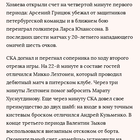
Хозяева открыли счет на четвертой минуте первого
периода: Арсений Грицюк убежал от защитников
петербургской команды и в ближнем бою
переиграл голкипера Ларса Юханссона. В
последних шести матчах у 20-летнего нападающего
омичей шесть очков.
СКА догнал и перегнал соперника по ходу второго
отрезка игры. На 22-й минуте в составе гостей
отличился Микко Лехтонен, который проводил
дебютный матч в питерском клубе. Через три
минуты Лехтонен помог забросить Марату
Хуснутдинову. Еще через минуту СКА довел свое
преимущество до двух шайб: на входе в зону точным
кистевым броском отличился Андрей Кузьменко. В
конце третьего периода Валентин Зыков
воспользовался внезапным отскоком от борта.
Окончательный счет «армейцы» установили на