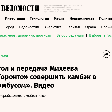
ы
Инвестиции
Технологии
Медиа
Недвижимость
Полити
Город
Ведомости&
Аналитика
Капитал
Страна
Промы
нке: меры, динамика, прогнозы
Выбор редакции
Выборы в Гос
оккей
гол и передача Михеева
Торонто» совершить камбэк в
амбусом». Видео
о продолжает побеждать