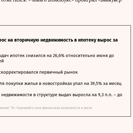
рос на вторичную недвижимость в ипотеку вырос за
дач ипотек снизился на 26,6% относительно июня до
ей
 скорректировался первичный рынок
я покупки жилья в новостройках упал на 39,5% за месяц
недвижимости в структуре выдач выросла на 9,3 п.п. – до
мклик". 16+. Оценивайте свои финансовые возможности и риски