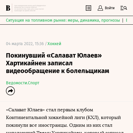
Войти
Ситуация на топливном рынке: меры, динамика, прогнозы
Выб
04 марта 2022, 15:36 /
Хоккей
Покинувший «Салават Юлаев»
Хартикайнен записал
видеообращение к болельщикам
Ведомости.Спорт
«Салават Юлаев» стал первым клубом
Континентальной хоккейной лиги (КХЛ), который
покинули все иностранцы. Одним из них стал
нападающий Теему Хартикайнен, который записал