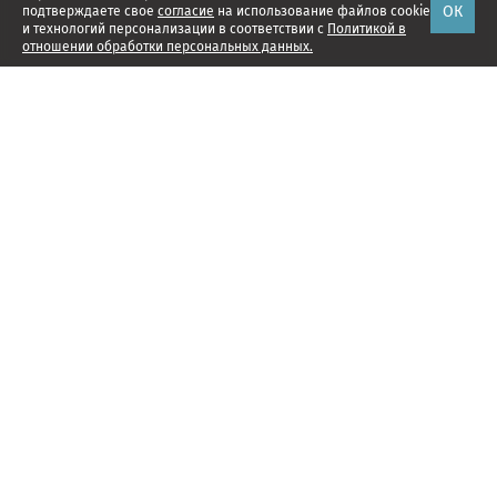
ОК
подтверждаете свое
согласие
на использование файлов cookie
и технологий персонализации в соответствии с
Политикой в
отношении обработки персональных данных.
Наши проекты
Подписка
Реклама
Справочник компаний
Об издании
Редакция