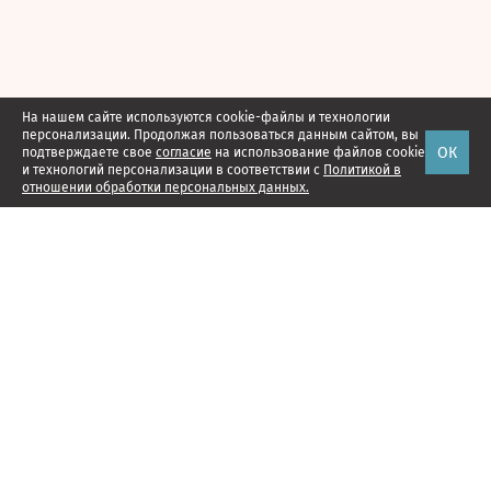
На нашем сайте используются cookie-файлы и технологии
персонализации. Продолжая пользоваться данным сайтом, вы
ОК
подтверждаете свое
согласие
на использование файлов cookie
и технологий персонализации в соответствии с
Политикой в
отношении обработки персональных данных.
Наши проекты
Подписка
Реклама