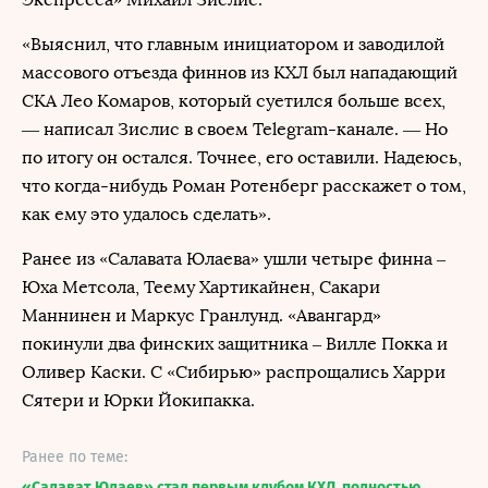
«Выяснил, что главным инициатором и заводилой
массового отъезда финнов из КХЛ был нападающий
СКА Лео Комаров, который суетился больше всех,
— написал Зислис в своем Telegram-канале. — Но
по итогу он остался. Точнее, его оставили. Надеюсь,
что когда-нибудь Роман Ротенберг расскажет о том,
как ему это удалось сделать».
Ранее из «Салавата Юлаева» ушли четыре финна –
Юха Метсола, Теему Хартикайнен, Сакари
Маннинен и Маркус Гранлунд. «Авангард»
покинули два финских защитника – Вилле Покка и
Оливер Каски. С «Сибирью» распрощались Харри
Сятери и Юрки Йокипакка.
Ранее по теме:
«Салават Юлаев» стал первым клубом КХЛ, полностью