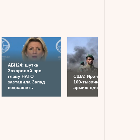
АБН24: шутка
Захаровой про
главу НАТО
США: Иран готовит
заставила Запад
100-тысячную
покраснеть
армию для Украины