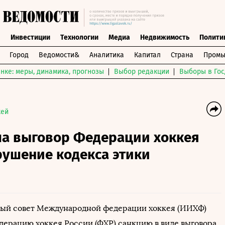
ы
Инвестиции
Технологии
Медиа
Недвижимость
Полити
Город
Ведомости&
Аналитика
Капитал
Страна
Промы
нке: меры, динамика, прогнозы
Выбор редакции
Выборы в Гос
кей
а выговор Федерации хоккея
рушение кодекса этики
ый совет Международной федерации хоккея (ИИХФ)
дерацию хоккея России (ФХР) санкцию в виде выговора