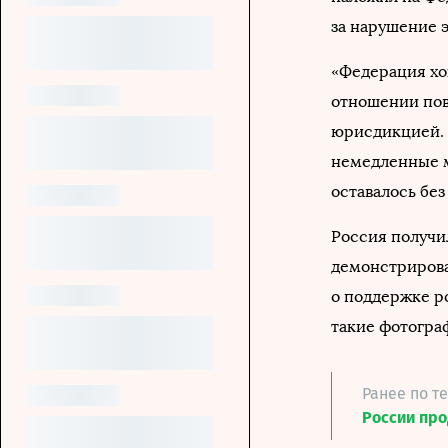
за нарушение 
«Федерация хо
отношении пов
юрисдикцией. 
немедленные м
оставалось бе
Россия получил
демонстрирова
о поддержке р
такие фотограф
Ранее по т
России про