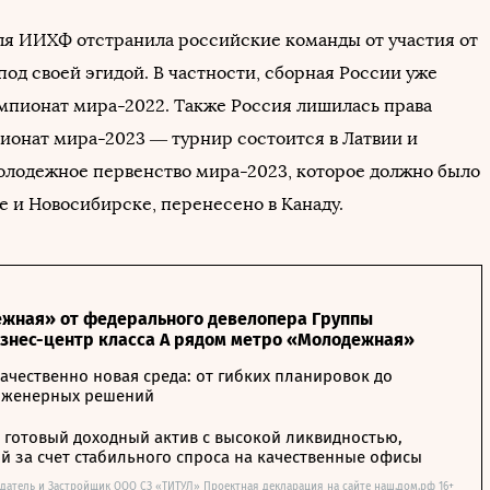
ля ИИХФ отстранила российские команды от участия от
од своей эгидой. В частности, сборная России уже
мпионат мира-2022. Также Россия лишилась права
ионат мира-2023 — турнир состоится в Латвии и
лодежное первенство мира-2023, которое должно было
е и Новосибирске, перенесено в Канаду.
жная» от федерального девелопера Группы
изнес-центр класса А рядом метро «Молодежная»
ачественно новая среда: от гибких планировок до
нженерных решений
– готовый доходный актив с высокой ликвидностью,
 за счет стабильного спроса на качественные офисы
датель и Застройщик ООО СЗ «ТИТУЛ» Проектная декларация на сайте наш.дом.рф 16+