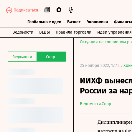
Подписаться
Глобальные идеи
Бизнес
Экономика
Финанс
Ведомости
ВЕДЫ
Правила торговли
Идеи управления
Ситуация на топливном ры
Ведомости
Спорт
25 ноября 2022, 17:42 /
Хок
ИИХФ вынесл
России за на
Ведомости.Спорт
Дисциплинарн
наложил на Фе