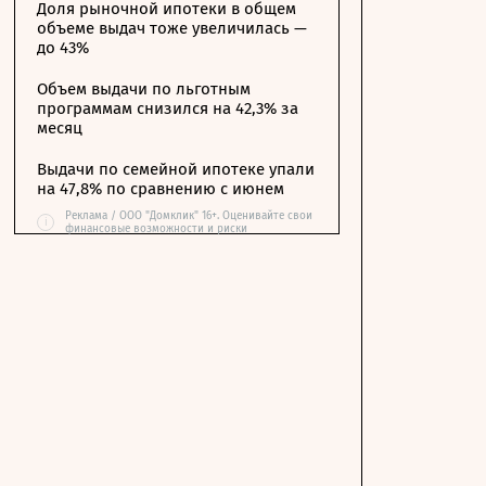
Доля рыночной ипотеки в общем
объеме выдач тоже увеличилась —
до 43%
Объем выдачи по льготным
программам снизился на 42,3% за
месяц
Выдачи по семейной ипотеке упали
на 47,8% по сравнению с июнем
Реклама / ООО "Домклик" 16+. Оценивайте свои
i
финансовые возможности и риски