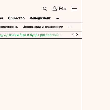
Войти
ка
Общество
Менеджмент
шленность
Инновации и технологии
думу: каким был и будет российский парламент
Война на Ближне