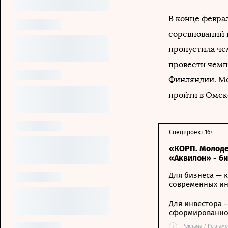
В конце февра
соревнований п
пропустила че
провести чемп
Финляндии. Мо
пройти в Омск
Спецпроект 16+
«КОРП. Молоде
«Аквилон» - б
Для бизнеса — к
современных и
Для инвестора 
сформированной
i
Реклама / Рекламо