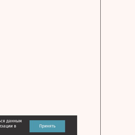
ься данным
изации в
Принять