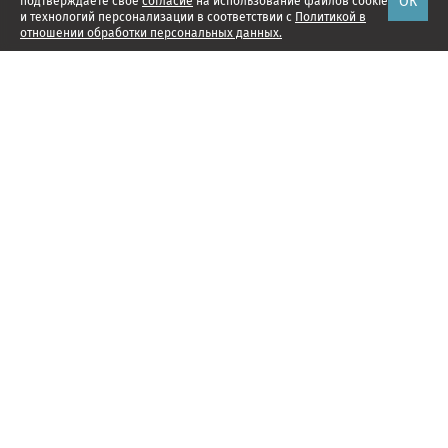
ОК
подтверждаете свое
согласие
на использование файлов cookie
и технологий персонализации в соответствии с
Политикой в
отношении обработки персональных данных.
Наши проекты
Подписка
Реклама
Справочник компаний
Об издании
Редакция