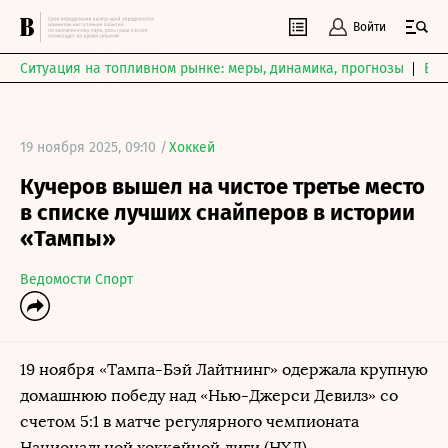
Войти
Ситуация на топливном рынке: меры, динамика, прогнозы
Выб
19 ноября 2025, 09:10 /
Хоккей
Кучеров вышел на чистое третье место
в списке лучших снайперов в истории
«Тампы»
Ведомости Спорт
19 ноября «Тампа-Бэй Лайтнинг» одержала крупную
домашнюю победу над «Нью-Джерси Девилз» со
счетом 5:1 в матче регулярного чемпионата
Национальной хоккейной лиги (НХЛ).