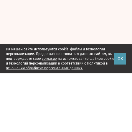
На нашем сайте используются cookie-файлы и технологии
персонализации. Продолжая пользоваться данным сайтом, вы
ОК
подтверждаете свое
согласие
на использование файлов cookie
и технологий персонализации в соответствии с
Политикой в
отношении обработки персональных данных.
Наши проекты
Подписка