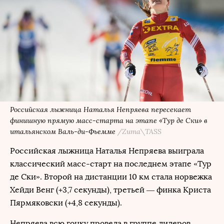
Российская лыжница Наталья Непряева пересекает
финишную прямую масс-старта на этапе «Тур де Ски» в
итальянском Валь-ди-Фьемме
/Zuma\TASS
Российская лыжница Наталья Непряева выиграла
классический масс-старт на последнем этапе «Тур
де Ски». Второй на дистанции 10 км стала норвежка
Хейди Венг (+3,7 секунды), третьей — финка Криста
Пярмяковски (+4,8 секунды).
Непряева всю гонку провела в группе лидеров,