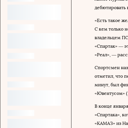
дебютировать 
«Есть такое же
С кем только 
владельцем ПС
«Спартак» — эт
«Реал», — рас
Спортсмен наз
отметил, что 
минут, был фин
«Ювентусом» (1
В конце январ
«Спартака», ко
«КАМАЗ» из Н