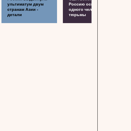
ультиматум двум
Россию освободить
странам Азии -
одного человека из
детали
тюрьмы