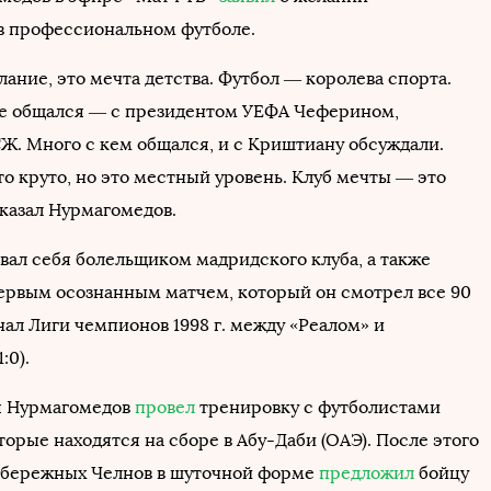
в профессиональном футболе.
лание, это мечта детства. Футбол — королева спорта.
не общался — с президентом УЕФА Чеферином,
Ж. Много с кем общался, и с Криштиану обсуждали.
о круто, но это местный уровень. Клуб мечты — это
сказал Нурмагомедов.
вал себя болельщиком мадридского клуба, а также
первым осознанным матчем, который он смотрел все 90
ал Лиги чемпионов 1998 г. между «Реалом» и
:0).
я Нурмагомедов
провел
тренировку с футболистами
торые находятся на сборе в Абу-Даби (ОАЭ). После этого
абережных Челнов в шуточной форме
предложил
бойцу