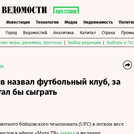
ы
Инвестиции
Технологии
Медиа
Недвижимость
Полити
Город
Ведомости&
Аналитика
Капитал
Страна
Промы
нке: меры, динамика, прогнозы
Выбор редакции
Выборы в Гос
MA
в назвал футбольный клуб, за
ал бы сыграть
ютного бойцовского чемпионата (UFC) в легком весе
медов в эфире «Матч ТВ»
заявил
о желании