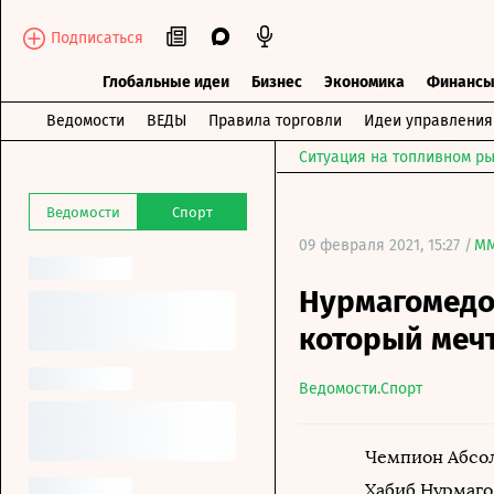
Подписаться
Глобальные идеи
Бизнес
Экономика
Финанс
Ведомости
ВЕДЫ
Правила торговли
Идеи управления
Ситуация на топливном ры
Ведомости
Спорт
09 февраля 2021, 15:27 /
M
Нурмагомедо
который мечт
Ведомости.Спорт
Чемпион Абсол
Хабиб Нурмаго