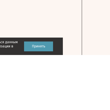
ься данным
изации в
Принять