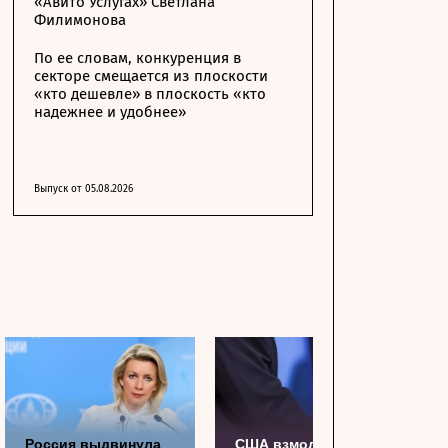
«Авито Услугах» Светлана
Филимонова
По ее словам, конкуренция в
секторе смещается из плоскости
«кто дешевле» в плоскость «кто
надежнее и удобнее»
Выпуск от 05.08.2026
Россия выдвинула
США взмолили