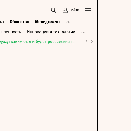
Войти
ка
Общество
Менеджмент
шленность
Инновации и технологии
думу: каким был и будет российский парламент
Война на Ближне