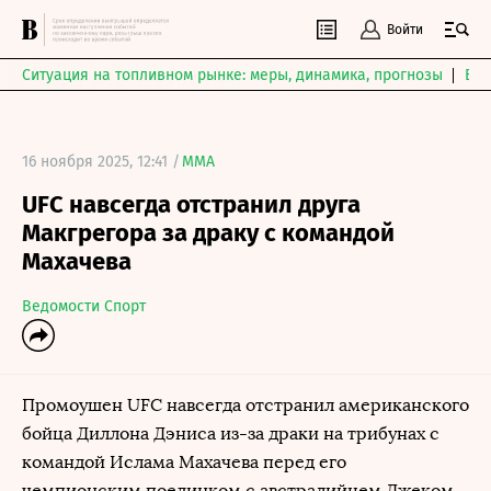
Войти
Ситуация на топливном рынке: меры, динамика, прогнозы
Выб
16 ноября 2025, 12:41 /
MMA
UFC навсегда отстранил друга
Макгрегора за драку с командой
Махачева
Ведомости Спорт
Промоушен UFC навсегда отстранил американского
бойца Диллона Дэниса из-за драки на трибунах c
командой Ислама Махачева перед его
чемпионским поединком с австралийцем Джеком