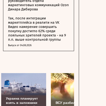
руководитель отдела
маркетинговых коммуникаций Ozon
Динара Дибирова
Так, после интеграции
маркетплейса в реалити на VK
Видео намерение совершить
покупку достигло 62% среди
лояльных зрителей проекта - на 9
п.п. выше контрольной группы
Выпуск от 04.08.2026
Украина планирует
взять в заложники
ВСУ разбили и