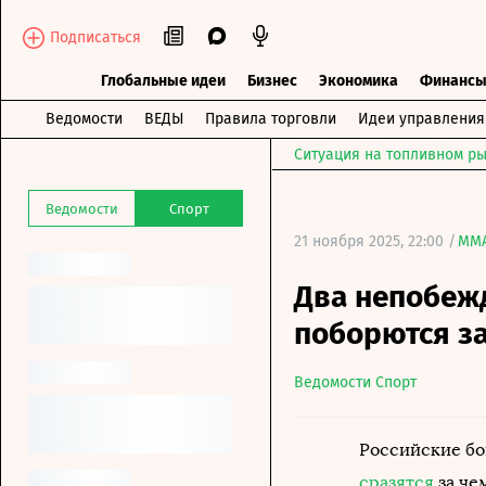
Подписаться
Глобальные идеи
Бизнес
Экономика
Финанс
Ведомости
ВЕДЫ
Правила торговли
Идеи управления
Ситуация на топливном ры
Ведомости
Спорт
21 ноября 2025, 22:00 /
MM
Два непобеж
поборются за
Ведомости Спорт
Российские б
сразятся
за че