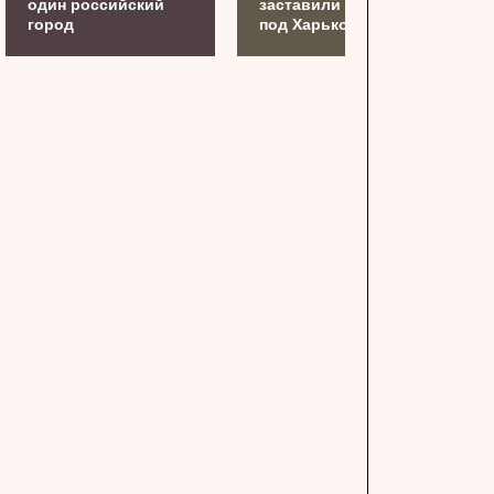
один российский
заставили бежать
город
под Харьковом