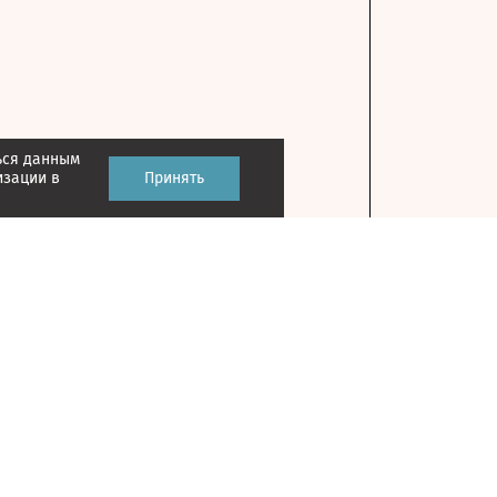
ься данным
изации в
Принять