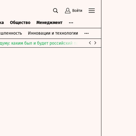
Войти
ка
Общество
Менеджмент
шленность
Инновации и технологии
думу: каким был и будет российский парламент
Война на Ближне