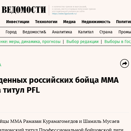
ы
Инвестиции
Технологии
Медиа
Недвижимость
Полити
Город
Ведомости&
Аналитика
Капитал
Страна
Промы
нке: меры, динамика, прогнозы
Выбор редакции
Выборы в Гос
A
денных российских бойца MMA
 титул PFL
ойцы MMA Рамазан Курамагомедов и Шамиль Мусаев
мпионский титул Профессиональной бойцовской лиги