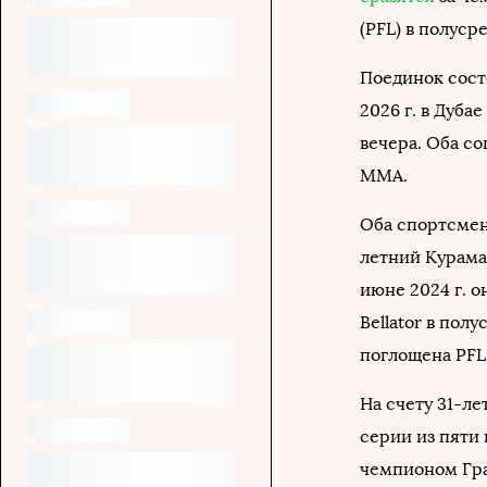
(PFL) в полусре
Поединок сост
2026 г. в Дуба
вечера. Оба с
ММА.
Оба спортсмен
летний Курама
июне 2024 г. 
Bellator в пол
поглощена PFL
На счету 31-ле
серии из пяти
чемпионом Гра