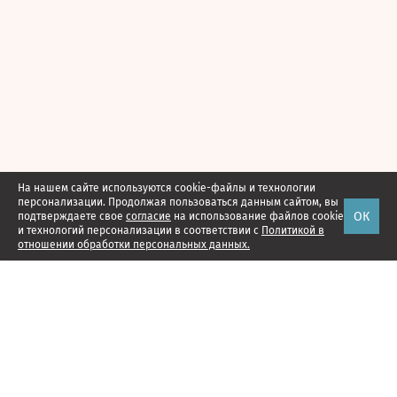
На нашем сайте используются cookie-файлы и технологии
персонализации. Продолжая пользоваться данным сайтом, вы
ОК
подтверждаете свое
согласие
на использование файлов cookie
и технологий персонализации в соответствии с
Политикой в
отношении обработки персональных данных.