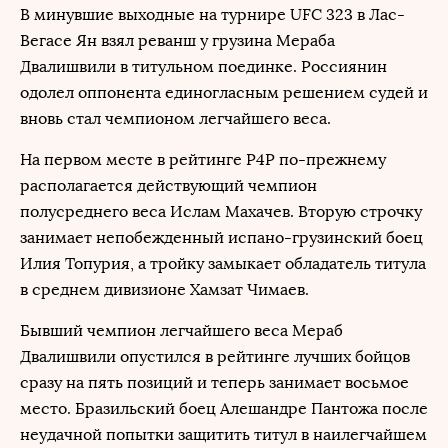
В минувшие выходные на турнире UFC 323 в Лас-
Вегасе Ян взял реванш у грузина Мераба
Двалишвили в титульном поединке. Россиянин
одолел оппонента единогласным решением судей и
вновь стал чемпионом легчайшего веса.
На первом месте в рейтинге P4P по-прежнему
располагается действующий чемпион
полусреднего веса Ислам Махачев. Вторую строчку
занимает непобежденный испано-грузинский боец
Илия Топурия, а тройку замыкает обладатель титула
в среднем дивизионе Хамзат Чимаев.
Бывший чемпион легчайшего веса Мераб
Двалишвили опустился в рейтинге лучших бойцов
сразу на пять позиций и теперь занимает восьмое
место. Бразильский боец Алешандре Пантожа после
неудачной попытки защитить титул в наилегчайшем