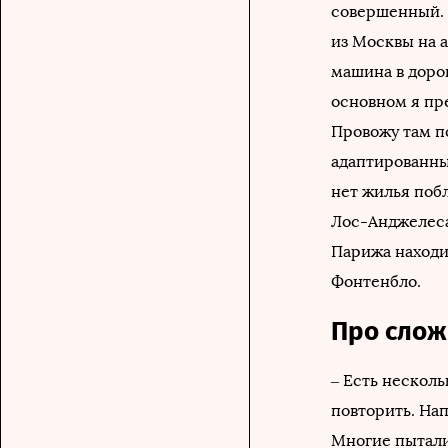
совершенный. 
из Москвы на а
машина в дорог
основном я пр
Провожу там по
адаптированны
нет жилья побл
Лос-Анджелеса,
Парижа находи
Фонтенбло.
Про слож
– Есть несколь
повторить. На
Многие пытали