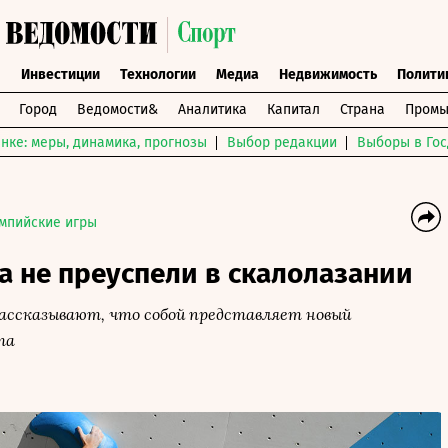
ы
Инвестиции
Технологии
Медиа
Недвижимость
Полити
Город
Ведомости&
Аналитика
Капитал
Страна
Промы
нке: меры, динамика, прогнозы
Выбор редакции
Выборы в Гос
мпийские игры
а не преуспели в скалолазании
ассказывают, что собой представляет новый
та