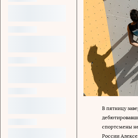
В пятницу зав
дебютировавши
спортсмены не
России Алексе