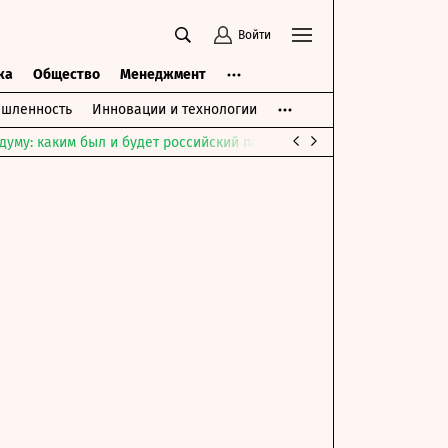
Войти
ка
Общество
Менеджмент
шленность
Инновации и технологии
думу: каким был и будет российский парламент
Война на Ближне