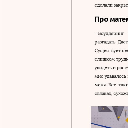
сделали закры
Про мате
– Боулдеринг –
разгадать. Дае
Существует не
слишком трудн
увидеть и рас
мне удавалось
меня. Все-таки
связках, сухож