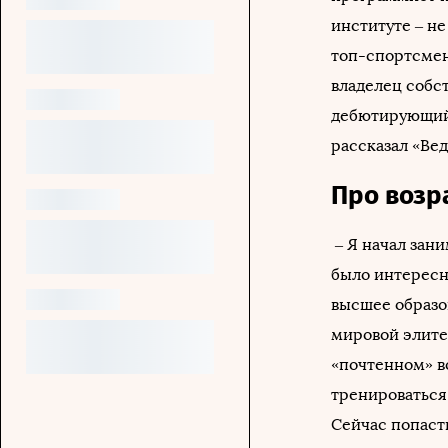
институте – не
топ-спортсмен
владелец собст
дебютирующий 
рассказал «Вед
Про возр
– Я начал зани
было интересно
высшее образов
мировой элите
«почтенном» в
тренироваться 
Сейчас попасть