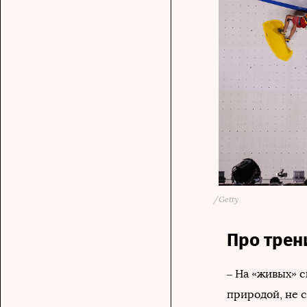
/
Getty
Про трен
– На «живых» с
природой, не 