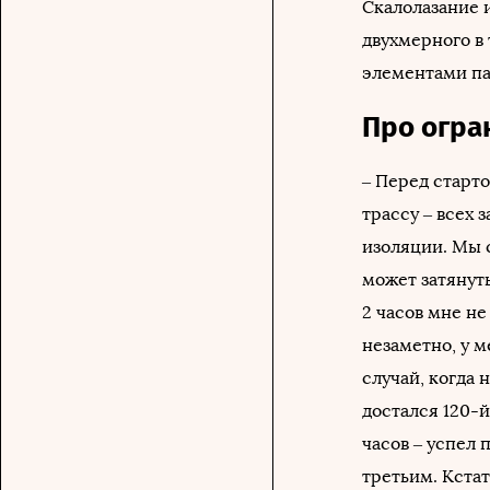
Скалолазание 
двухмерного в
элементами па
Про огра
– Перед старт
трассу – всех 
изоляции. Мы 
может затянут
2 часов мне не
незаметно, у м
случай, когда
достался 120-
часов – успел 
третьим. Кста