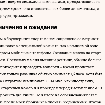
идет вперед семимильными шагами, превратившись из
 трехмерное, оно становится все более динамичным, с
ркура, прыжками.
ничения и ожидание
ом в боулдеринге спортсменам запрещено осматривать
запирают в специальной комнате, так называемой зоне
сдаем мобильные телефоны. Ожидание вызова на старт
ься. Поскольку у меня высокий рейтинг, обычно больше
 приходится проводить взаперти – время пролетает
еня только разминка обычно занимает 1,5 часа. Хотя был
 на Открытом чемпионате США мне, как иностранцу,
й стартовый номер и я просидел перед выступлением 10
прочесть две книги. Но в итоге на соревнованиях стал
ти, после моей бронзы чемпионат Соединенных Штатов