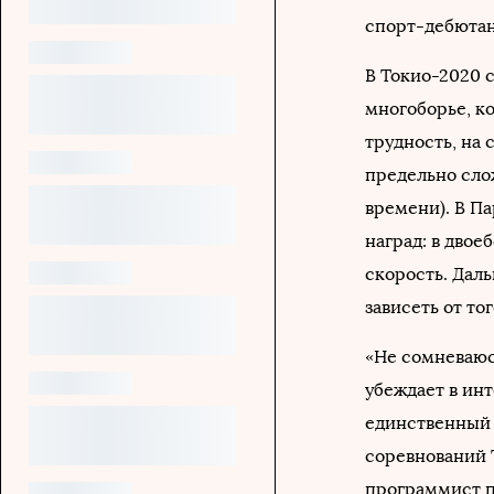
спорт-дебютан
В Токио-2020 
многоборье, ко
трудность, на 
предельно сло
времени). В П
наград: в двое
скорость. Дал
зависеть от то
«Не сомневаюсь
убеждает в ин
единственный 
соревнований 
программист п