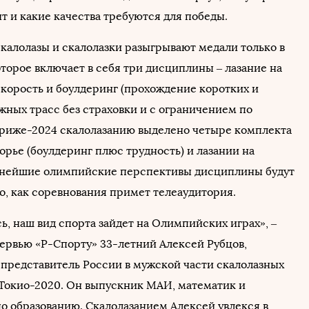
т и какие качества требуются для победы.
скалолазы и скалолазки разыгрывают медали только в
торое включает в себя три дисциплины – лазание на
скорость и боулдеринг (прохождение коротких и
жных трасс без страховки и с ограничением по
ариже-2024 скалолазанию выделено четыре комплекта
борье (боулдеринг плюс трудность) и лазании на
ьнейшие олимпийские перспективы дисциплины будут
го, как соревнования примет телеаудитория.
, наш вид спорта зайдет на Олимпийских играх», –
тервью «Р-Спорту» 33-летний Алексей Рубцов,
представитель России в мужской части скалолазных
Токио-2020. Он выпускник МАИ, математик и
о образованию. Скалолазанием Алексей увлекся в