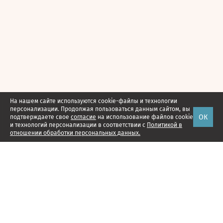
На нашем сайте используются cookie-файлы и технологии
персонализации. Продолжая пользоваться данным сайтом, вы
ОК
подтверждаете свое
согласие
на использование файлов cookie
и технологий персонализации в соответствии с
Политикой в
отношении обработки персональных данных.