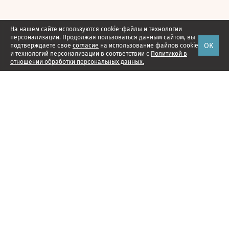
На нашем сайте используются cookie-файлы и технологии
персонализации. Продолжая пользоваться данным сайтом, вы
ОК
подтверждаете свое
согласие
на использование файлов cookie
и технологий персонализации в соответствии с
Политикой в
отношении обработки персональных данных.
Наши проекты
Подписка
Реклама
Справочник компаний