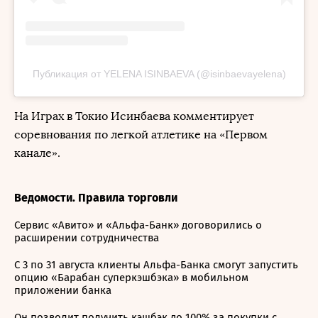
Публикация от YELENA ISINBAEVA (@isinbaevayelena)
На Играх в Токио Исинбаева комментирует
соревнования по легкой атлетике на «Первом
канале».
Ведомости. Правила торговли
Сервис «Авито» и «Альфа-Банк» договорились о
расширении сотрудничества
С 3 по 31 августа клиенты Альфа-Банка смогут запустить
опцию «Барабан суперкэшбэка» в мобильном
приложении банка
Он позволит получить кэшбэк до 100% за покупки с