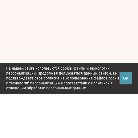
На нашем сайте используются cookie-файлы и технологии
персонализации. Продолжая пользоваться данным сайтом, вы
ОК
подтверждаете свое
согласие
на использование файлов cookie
и технологий персонализации в соответствии с
Политикой в
отношении обработки персональных данных.