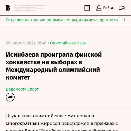
Войти
Ситуация на топливном рынке: меры, динамика, прогнозы
Выб
06 августа 2021, 10:46 /
Олимпийские игры
Исинбаева проиграла финской
хоккеистке на выборах в
Международный олимпийский
комитет
Ведомости.Спорт
Двукратная олимпийская чемпионка и
многократный мировой рекордсмен в прыжках с
шестом Елена Исинбаева не смогла избраться на