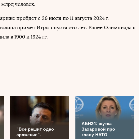
 млрд человек.
риже пройдет с 26 июля по 11 августа 2024 г.
толица примет Игры спустя сто лет. Ранее Олимпиада в
ла в 1900 и 1924 гг.
АБН24: шутка
"Все решит одно
Захаровой про
сражение".
главу НАТО