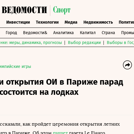
ы
Инвестиции
Технологии
Медиа
Недвижимость
Полити
Город
Ведомости&
Аналитика
Капитал
Страна
Промы
нке: меры, динамика, прогнозы
Выбор редакции
Выборы в Гос
импийские игры
и открытия ОИ в Париже парад
состоится на лодках
ссказали, как пройдет церемония открытия летних
гр в Париже. Об этом
пишет
газета Le Figaro.