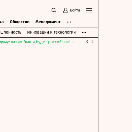
Войти
ка
Общество
Менеджмент
шленность
Инновации и технологии
думу: каким был и будет российский парламент
Война на Ближне