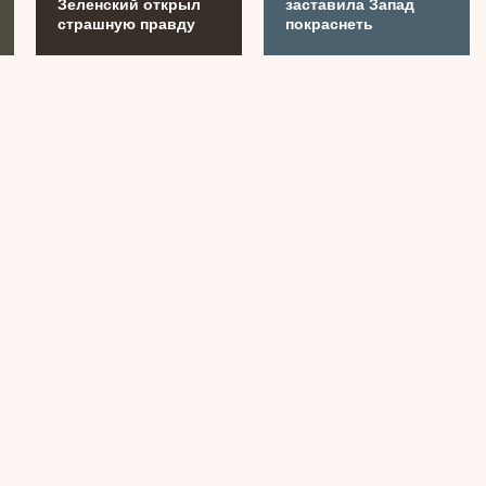
Зеленский открыл
заставила Запад
страшную правду
покраснеть