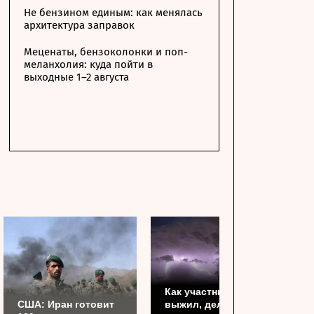
Не бензином единым: как менялась
архитектура заправок
Меценаты, бензоколонки и поп-
меланхолия: куда пойти в
выходные 1–2 августа
Как участник СВО
США: Иран готовит
выжил, делая