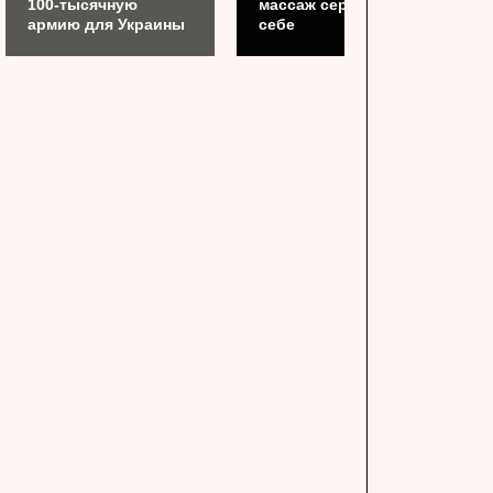
100-тысячную
массаж сердца сам
армию для Украины
себе