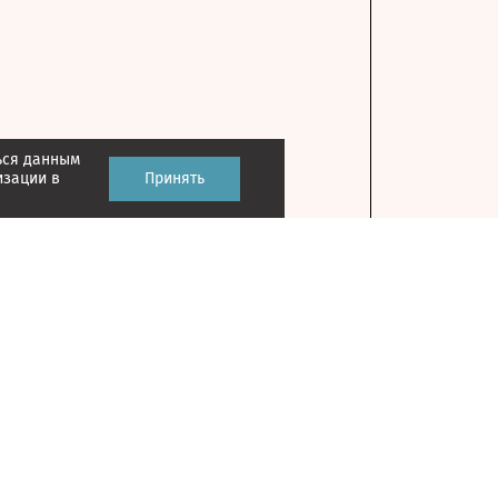
ься данным
изации в
Принять