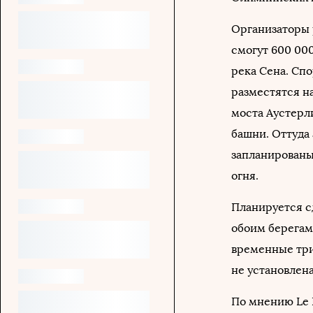
Организаторы 
смогут 600 00
река Сена. Сп
разместятся на
моста Аустерл
башни. Оттуда 
запланированы
огня.
Планируется с
обоим берегам
временные триб
не установлена
По мнению Le 