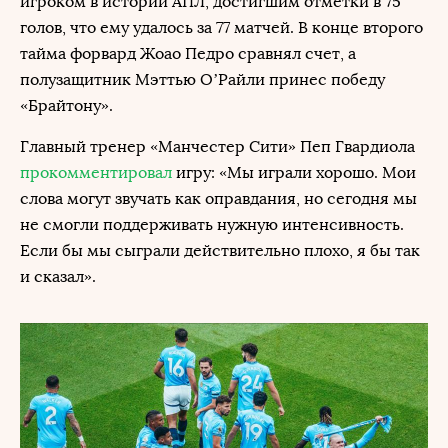
игроком в истории АПЛ, достигшим отметки в 75
голов, что ему удалось за 77 матчей. В конце второго
тайма форвард Жоао Педро сравнял счет, а
полузащитник Мэттью О’Райли принес победу
«Брайтону».
Главный тренер «Манчестер Сити» Пеп Гвардиола
прокомментировал
игру: «Мы играли хорошо. Мои
слова могут звучать как оправдания, но сегодня мы
не смогли поддерживать нужную интенсивность.
Если бы мы сыграли действительно плохо, я бы так
и сказал».