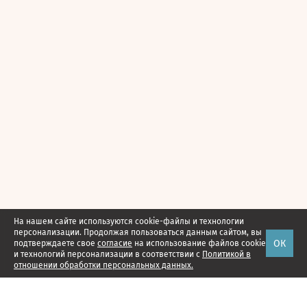
На нашем сайте используются cookie-файлы и технологии
персонализации. Продолжая пользоваться данным сайтом, вы
ОК
подтверждаете свое
согласие
на использование файлов cookie
и технологий персонализации в соответствии с
Политикой в
отношении обработки персональных данных.