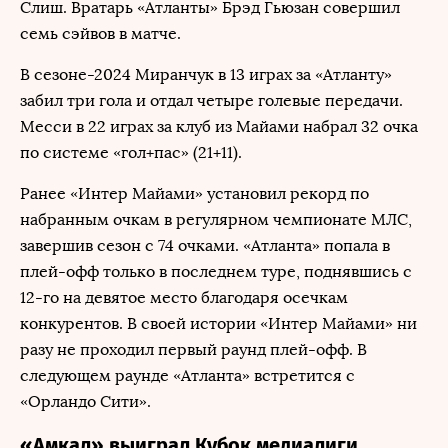
Слиш. Вратарь «Атланты» Брэд Гьюзан совершил
семь сэйвов в матче.
В сезоне-2024 Миранчук в 13 играх за «Атланту»
забил три гола и отдал четыре голевые передачи.
Месси в 22 играх за клуб из Майами набрал 32 очка
по системе «гол+пас» (21+11).
Ранее «Интер Майами» установил рекорд по
набранным очкам в регулярном чемпионате МЛС,
завершив сезон с 74 очками. «Атланта» попала в
плей-офф только в последнем туре, поднявшись с
12-го на девятое место благодаря осечкам
конкурентов. В своей истории «Интер Майами» ни
разу не проходил первый раунд плей-офф. В
следующем раунде «Атланта» встретится с
«Орландо Сити».
«Амкал» выиграл Кубок медиалиги