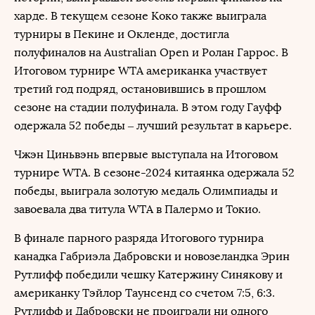
харде. В текущем сезоне Коко также выиграла
турниры в Пекине и Окленде, достигла
полуфиналов на Australian Open и Ролан Гаррос. В
Итоговом турнире WTA американка участвует
третий год подряд, остановившись в прошлом
сезоне на стадии полуфинала. В этом году Гауфф
одержала 52 победы – лучший результат в карьере.
Чжэн Циньвэнь впервые выступала на Итоговом
турнире WTA. В сезоне-2024 китаянка одержала 52
победы, выиграла золотую медаль Олимпиады и
завоевала два титула WTA в Палермо и Токио.
В финале парного разряда Итогового турнира
канадка Габриэла Дабровски и новозеландка Эрин
Рутлифф победили чешку Катержину Синякову и
американку Тэйлор Таунсенд со счетом 7:5, 6:3.
Рутлифф и Дабровски не проиграли ни одного