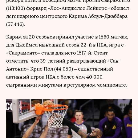
рекорд лиги. В победном матче против Сакраменто
(113:100) форвард «Лос-Анджелес Лейкерс» обошел
легендарного центрового Карима Абдул-Джаббара
(57 446).
Карим за 20 сезонов принял участие в 1560 матчах,
для Джеймса нынешний сезон 22-й в НБА, игра с
«Сакраменто» стала для него 1517-й. Стоит
отметить, что 39-летний разыгрывающий «Сан-
Антонио» Крис Пол (44 050) – единственный
активный игрок НБА с более чем 40 000
сыгранными минутами в регулярном чемпионате.