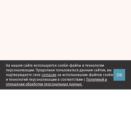
На нашем сайте используются cookie-файлы и технологии
персонализации. Продолжая пользоваться данным сайтом, вы
ОК
подтверждаете свое
согласие
на использование файлов cookie
и технологий персонализации в соответствии с
Политикой в
отношении обработки персональных данных.