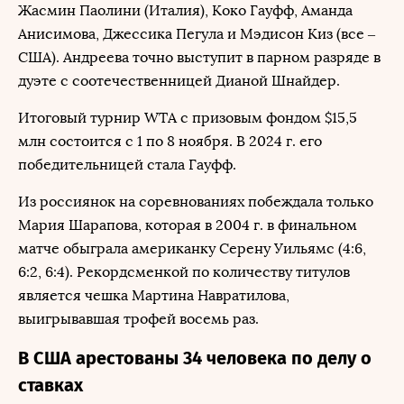
Жасмин Паолини (Италия), Коко Гауфф, Аманда
Анисимова, Джессика Пегула и Мэдисон Киз (все –
США). Андреева точно выступит в парном разряде в
дуэте с соотечественницей Дианой Шнайдер.
Итоговый турнир WTA с призовым фондом $15,5
млн состоится с 1 по 8 ноября. В 2024 г. его
победительницей стала Гауфф.
Из россиянок на соревнованиях побеждала только
Мария Шарапова, которая в 2004 г. в финальном
матче обыграла американку Серену Уильямс (4:6,
6:2, 6:4). Рекордсменкой по количеству титулов
является чешка Мартина Навратилова,
выигрывавшая трофей восемь раз.
В США арестованы 34 человека по делу о
ставках