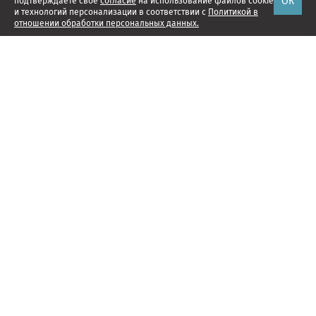
ОК
подтверждаете свое
согласие
на использование файлов cookie
и технологий персонализации в соответствии с
Политикой в
отношении обработки персональных данных.
Наши проекты
Подписка
Реклама
Справочник компаний
Об издании
Редакция