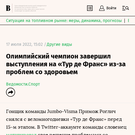
Войти
Ситуация на топливном рынке: меры, динамика, прогнозы
Выб
17 июля 2022, 15:02 /
Другие виды
Олимпийский чемпион завершил
выступления на «Тур де Франс» из-за
проблем со здоровьем
Ведомости.Спорт
Гонщик команды Jumbo-Visma Примож Роглич
снялся с веломногодневки «Тур де Франс» перед
15-м этапом. В Twitter-аккаунте команды словенец
мотивировал
свое решение проблемами со