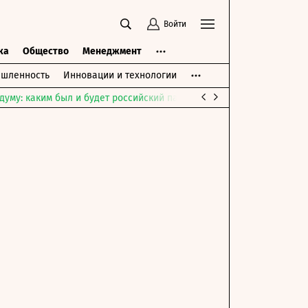
Войти
ка
Общество
Менеджмент
шленность
Инновации и технологии
думу: каким был и будет российский парламент
Война на Ближне