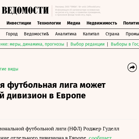
ы
Инвестиции
Технологии
Медиа
Недвижимость
Полити
Город
Ведомости&
Аналитика
Капитал
Страна
Промы
нке: меры, динамика, прогнозы
Выбор редакции
Выборы в Гос
гие виды
я футбольная лига может
й дивизион в Европе
ональной футбольной лиги (НФЛ) Роджер Гуделл
ание отдельного дивизиона в Европе,
сообщает