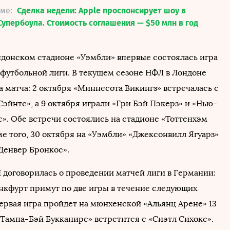
еме:
Сделка недели: Apple проспонсирует шоу в
упербоула. Стоимость соглашения — $50 млн в год
ондонском стадионе «Уэмбли» впервые состоялась игра
футбольной лиги. В текущем сезоне НФЛ в Лондоне
 матча: 2 октября «Миннесота Викингз» встречалась с
эйнтс», а 9 октября играли «Гри Бэй Пэкерз» и «Нью-
». Обе встречи состоялись на стадионе «Тоттенхэм
е того, 30 октября на «Уэмбли» «Джексонвилл Ягуарз»
«Денвер Бронкос».
 договорилась о проведении матчей лиги в Германии:
кфурт примут по две игры в течение следующих
Первая игра пройдет на мюнхенской «Альянц Арене» 13
«Тампа-Бэй Букканирс» встретится с «Сиэтл Сихокс».