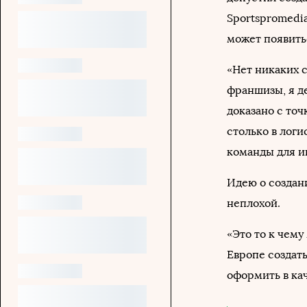
Sportspromedi
может появить
«Нет никаких с
франшизы, я де
доказано с то
столько в лог
команды для и
Идею о создан
неплохой.
«Это то к чем
Европе создат
оформить в кач