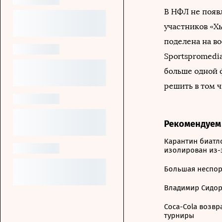
В НФЛ не появ
участников «Хь
поделена на в
Sportspromedia
больше одной 
решить в том 
Рекомендуем
Карантин биатл
изолирован из-
Большая неспор
Владимир Сидоре
Coca-Cola возв
турниры