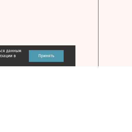
ься данным
изации в
Принять