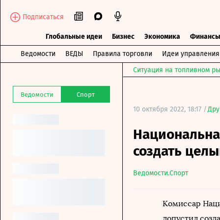
Подписаться
Глобальные идеи
Бизнес
Экономика
Финанс
Ведомости
ВЕДЫ
Правила торговли
Идеи управления
Ситуация на топливном ры
Ведомости
Спорт
10 октября 2022, 18:17 /
Дру
Национальна
создать целы
Ведомости.Спорт
Комиссар Наци
допустил созд