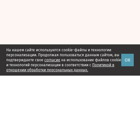
На нашем сайте используются cookie-файлы и технологии
персонализации. Продолжая пользоваться данным сайтом, вы
ОК
подтверждаете свое
согласие
на использование файлов cookie
и технологий персонализации в соответствии с
Политикой в
отношении обработки персональных данных.
Наши проекты
Подписка