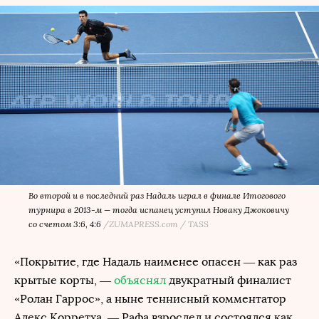
Во второй и в последний раз Надаль играл в финале Итогового
турнира в 2013-м — тогда испанец уступил Новаку Джоковичу
со счетом 3:6, 4:6
/
ZUMAPRESS.com / TASS
«Покрытие, где Надаль наименее опасен — как раз
крытые корты, —
объяснял
двукратный финалист
«Ролан Гаррос», а ныне теннисный комментатор
Алекс Корретха. — Рафа взрослел и состоялся как