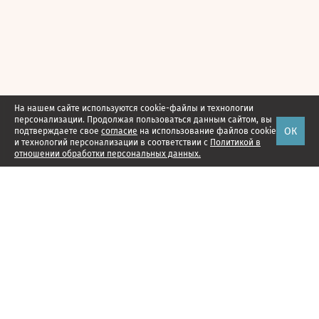
На нашем сайте используются cookie-файлы и технологии
персонализации. Продолжая пользоваться данным сайтом, вы
ОК
подтверждаете свое
согласие
на использование файлов cookie
и технологий персонализации в соответствии с
Политикой в
отношении обработки персональных данных.
Наши проекты
Подписка