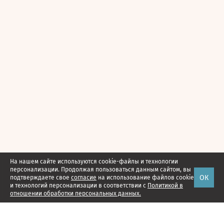
На нашем сайте используются cookie-файлы и технологии
персонализации. Продолжая пользоваться данным сайтом, вы
ОК
подтверждаете свое
согласие
на использование файлов cookie
и технологий персонализации в соответствии с
Политикой в
отношении обработки персональных данных.