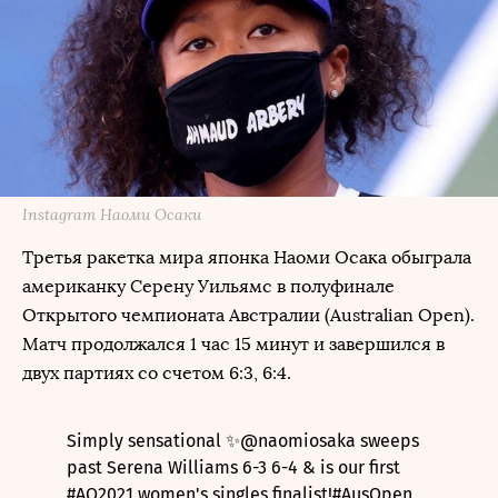
Instagram Наоми Осаки
Третья ракетка мира японка Наоми Осака обыграла
американку Серену Уильямс в полуфинале
Открытого чемпионата Австралии (Australian Open).
Матч продолжался 1 час 15 минут и завершился в
двух партиях со счетом 6:3, 6:4.
Simply sensational ✨
@naomiosaka
sweeps
past Serena Williams 6-3 6-4 & is our first
#AO2021
women's singles finalist!
#AusOpen