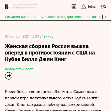
Войти
Ситуация на топливном рынке: меры, динамика, прогнозы
Выб
05 ноября 2021, 15:03 /
Теннис
Женская сборная России вышла
вперед в противостоянии с США на
Кубке Билли Джин Кинг
Ведомости.Спорт
Российская теннисистка Людмила Самсонова в
первой игре полуфинального матча Кубка Билли
Джин Кинг одержала победу над американкой
Слоан Стивенс. Встреча завершилась в трех сетах,