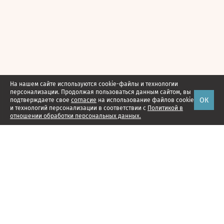
На нашем сайте используются cookie-файлы и технологии
персонализации. Продолжая пользоваться данным сайтом, вы
ОК
подтверждаете свое
согласие
на использование файлов cookie
и технологий персонализации в соответствии с
Политикой в
отношении обработки персональных данных.
Наши проекты