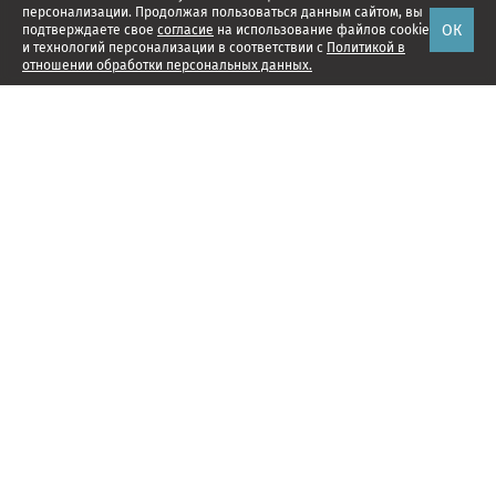
персонализации. Продолжая пользоваться данным сайтом, вы
ОК
подтверждаете свое
согласие
на использование файлов cookie
и технологий персонализации в соответствии с
Политикой в
отношении обработки персональных данных.
Наши проекты
Подписка
Реклама
Справочник компаний
Об издании