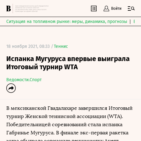
Войти
Ситуация на топливном рынке: меры, динамика, прогнозы
Выб
18 ноября 2021, 08:33 /
Теннис
Испанка Мугуруса впервые выиграла
Итоговый турнир WTA
Ведомости.Спорт
В мексиканской Гвадалахаре завершился Итоговый
турнир Женской теннисной ассоциации (WTA).
Победительницей соревнований стала испанка
Габринье Мугуруса. В финале экс-первая ракетка
мира обыграла эстонскую теннисистку Анетт