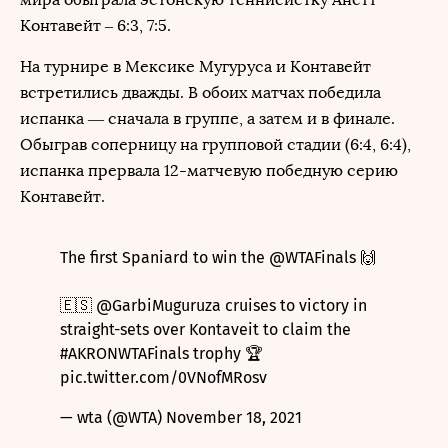
Контавейт – 6:3, 7:5.
На турнире в Мексике Мугуруса и Контавейт
встретились дважды. В обоих матчах победила
испанка — сначала в группе, а затем и в финале.
Обыграв соперницу на групповой стадии (6:4, 6:4),
испанка прервала 12-матчевую победную серию
Контавейт.
The first Spaniard to win the
@WTAFinals
🙌
🇪🇸
@GarbiMuguruza
cruises to victory in
straight-sets over Kontaveit to claim the
#AKRONWTAFinals
trophy 🏆
pic.twitter.com/0VNofMRosv
— wta (@WTA)
November 18, 2021