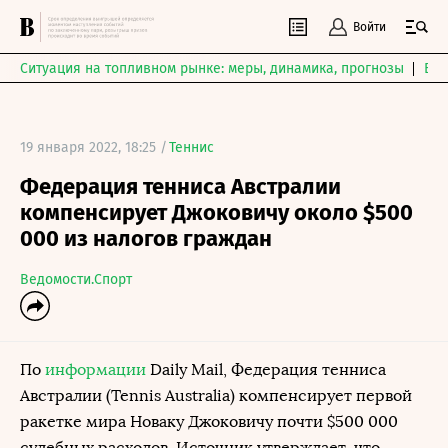
Войти
Ситуация на топливном рынке: меры, динамика, прогнозы
Выб
19 января 2022, 18:25 /
Теннис
Федерация тенниса Австралии
компенсирует Джоковичу около $500
000 из налогов граждан
Ведомости.Спорт
По
информации
Daily Mail, Федерация тенниса
Австралии (Tennis Australia) компенсирует первой
ракетке мира Новаку Джоковичу почти $500 000
судебных расходов. Источник утверждает, что