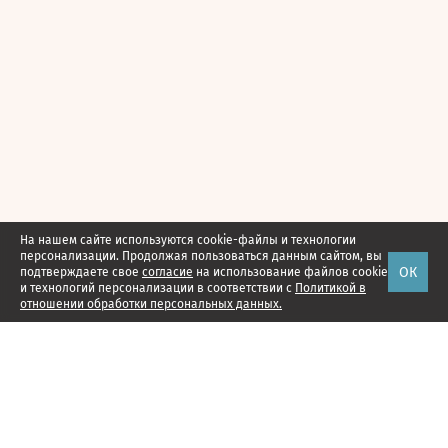
На нашем сайте используются cookie-файлы и технологии
персонализации. Продолжая пользоваться данным сайтом, вы
ОК
подтверждаете свое
согласие
на использование файлов cookie
и технологий персонализации в соответствии с
Политикой в
отношении обработки персональных данных.