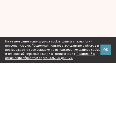
На нашем сайте используются cookie-файлы и технологии
персонализации. Продолжая пользоваться данным сайтом, вы
ОК
подтверждаете свое
согласие
на использование файлов cookie
и технологий персонализации в соответствии с
Политикой в
отношении обработки персональных данных.
Наши проекты
Подписка