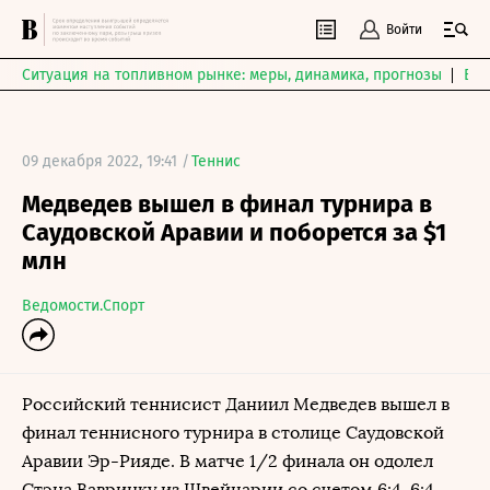
Войти
Ситуация на топливном рынке: меры, динамика, прогнозы
Выб
09 декабря 2022, 19:41 /
Теннис
Медведев вышел в финал турнира в
Саудовской Аравии и поборется за $1
млн
Ведомости.Спорт
Российский теннисист Даниил Медведев вышел в
финал теннисного турнира в столице Саудовской
Аравии Эр-Рияде. В матче 1/2 финала он одолел
Стэна Вавринку из Швейцарии со счетом 6:4, 6:4.