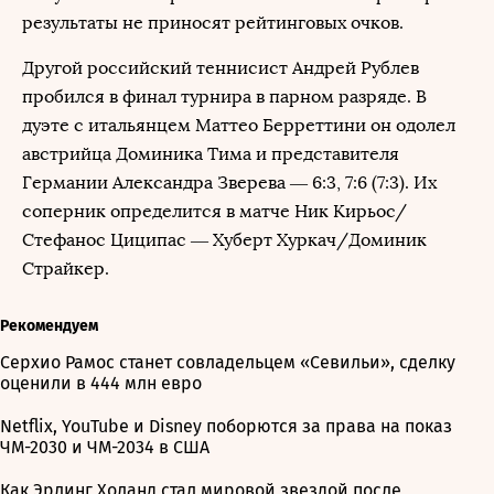
результаты не приносят рейтинговых очков.
Другой российский теннисист Андрей Рублев
пробился в финал турнира в парном разряде. В
дуэте с итальянцем Маттео Берреттини он одолел
австрийца Доминика Тима и представителя
Германии Александра Зверева — 6:3, 7:6 (7:3). Их
соперник определится в матче Ник Кирьос/
Стефанос Циципас — Хуберт Хуркач/Доминик
Страйкер.
Рекомендуем
Серхио Рамос станет совладельцем «Севильи», сделку
оценили в 444 млн евро
Netflix, YouTube и Disney поборются за права на показ
ЧМ-2030 и ЧМ-2034 в США
Как Эрлинг Холанд стал мировой звездой после