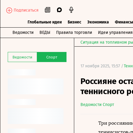
Подписаться
Глобальные идеи
Бизнес
Экономика
Финанс
Ведомости
ВЕДЫ
Правила торговли
Идеи управления
Ситуация на топливном ры
Ведомости
Спорт
17 ноября 2025, 15:57 /
Тенн
Россияне ост
теннисного р
Ведомости Спорт
Три россиянин
теннисистов-п