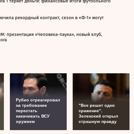
ига 1 теряет деньги: финансовые итоги футбольного
ючила рекордный контракт, сезон в «Ф-1» могут
М: презентация «Человека-паука», новый клуб,
ога
Рубио отреагировал
на требование
"Все решит одно
перестать
сражение".
накачивать ВСУ
Зеленский открыл
оружием
страшную правду