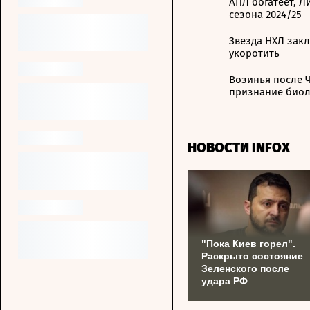
АПЛ богатеет, Л
сезона 2024/25
Звезда НХЛ закл
укоротить
Возинья после Ч
признание биол
НОВОСТИ INFOX
"Пока Киев горел".
Раскрыто состояние
Зеленского после
удара РФ