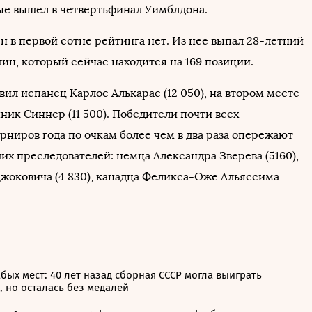
ые вышел в четвертьфинал Уимблдона.
н в первой сотне рейтинга нет. Из нее выпал 28-летний
ин, который сейчас находится на 169 позиции.
вил испанец Карлос Алькарас (12 050), на втором месте
ник Синнер (11 500). Победители почти всех
рниров года по очкам более чем в два раза опережают
их преследователей: немца Александра Зверева (5160),
Джоковича (4 830), канадца Феликса-Оже Альяссима
бых мест: 40 лет назад сборная СССР могла выиграть
 но осталась без медалей