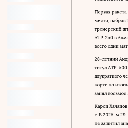
Первая ракета 
место, набрав
тренерский шта
ATP-250 в Алм
всего один мат
28-летний Андр
титул ATP-500 
двукратного ч
корте по итога
занял восьмое 
Карен Хачанов 
г. В 2025-м 29
не защитил зна