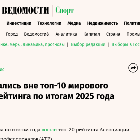
ы
Инвестиции
Технологии
Медиа
Недвижимость
Полити
Город
Ведомости&
Аналитика
Капитал
Страна
Промы
нке: меры, динамика, прогнозы
Выбор редакции
Выборы в Гос
ис
ались вне топ-10 мирового
ейтинга по итогам 2025 года
а по итогам года
вошли
топ-20 рейтинга Ассоциации
рофессионалов (ATP).