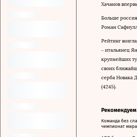
Хачанов вперв
Больше россия
Роман Сафиулл
Рейтинг возгла
– итальянец Ян
крупнейших ту
своих ближайш
серба Новака 
(4245).
Рекомендуем
Команда без сла
чемпионат мира,