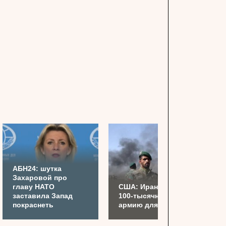
АБН24: шутка
Захаровой про
главу НАТО
США: Иран готовит
заставила Запад
100-тысячную
покраснеть
армию для Украины