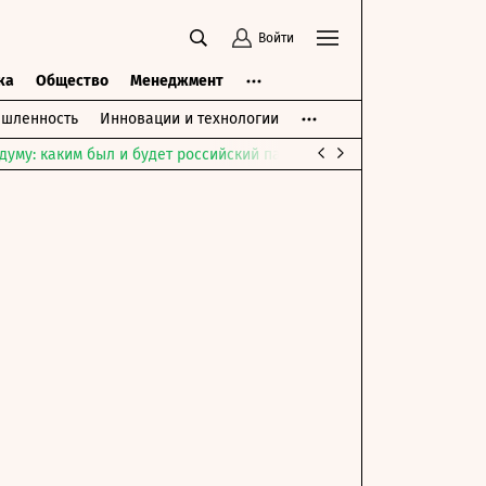
Войти
ка
Общество
Менеджмент
шленность
Инновации и технологии
думу: каким был и будет российский парламент
Война на Ближне