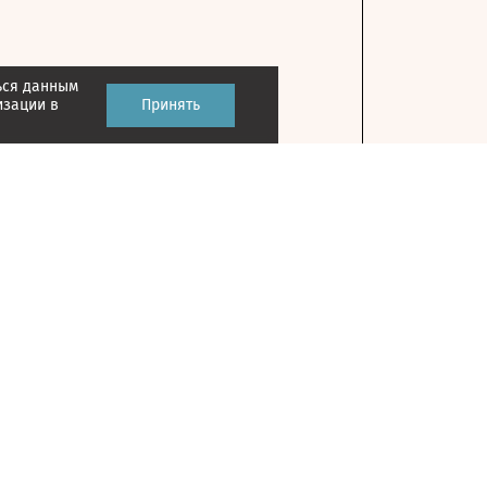
ься данным
изации в
Принять
Контакты
127018, г. Москва, ул. Полковая, д. 3, стр. 1