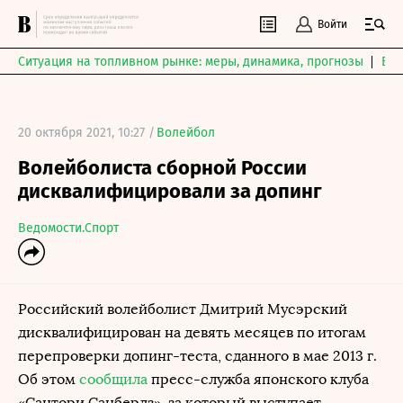
Войти
Ситуация на топливном рынке: меры, динамика, прогнозы
Выб
20 октября 2021, 10:27 /
Волейбол
Волейболиста сборной России
дисквалифицировали за допинг
Ведомости.Спорт
Российский волейболист Дмитрий Мусэрский
дисквалифицирован на девять месяцев по итогам
перепроверки допинг-теста, сданного в мае 2013 г.
Об этом
сообщила
пресс-служба японского клуба
«Сантори Санбердз», за который выступает