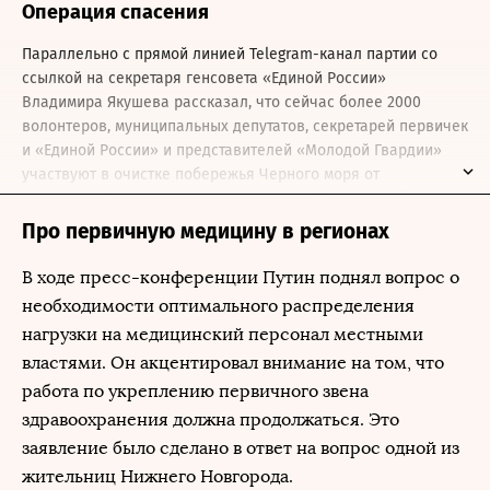
Операция спасения
Параллельно с прямой линией Telegram-канал партии со
ссылкой на секретаря генсовета «Единой России»
Владимира Якушева
рассказал
, что сейчас более 2000
волонтеров, муниципальных депутатов, секретарей первичек
и «Единой России» и представителей «Молодой Гвардии»
участвуют в очистке побережья Черного моря от
последствий разлива нефтепродуктов. Якушев сообщил, что
местные отделения партии приобретают резиновую обувь и
Про первичную медицину в регионах
перчатки, мешки, лопаты, респираторы для работы над
расчисткой нескольких десятков километров побережья.
В ходе пресс-конференции Путин поднял вопрос о
необходимости оптимального распределения
нагрузки на медицинский персонал местными
властями. Он акцентировал внимание на том, что
работа по укреплению первичного звена
здравоохранения должна продолжаться. Это
заявление было сделано в ответ на вопрос одной из
жительниц Нижнего Новгорода.