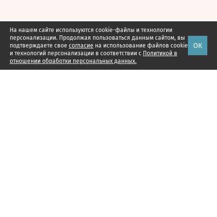
На нашем сайте используются cookie-файлы и технологии
персонализации. Продолжая пользоваться данным сайтом, вы
ОК
подтверждаете свое
согласие
на использование файлов cookie
и технологий персонализации в соответствии с
Политикой в
отношении обработки персональных данных.
Наши проекты
Подписка
Реклама
Справочник компаний