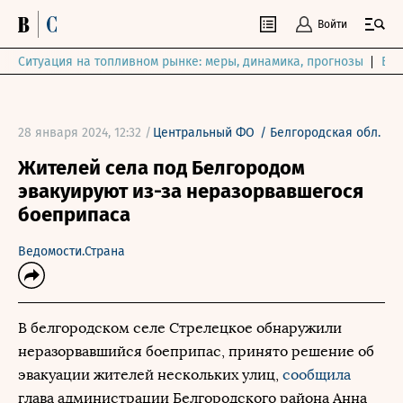
Войти
Ситуация на топливном рынке: меры, динамика, прогнозы
Выб
28 января 2024, 12:32 /
Центральный ФО
/
Белгородская обл.
Жителей села под Белгородом
эвакуируют из-за неразорвавшегося
боеприпаса
Ведомости.Страна
В белгородском селе Стрелецкое обнаружили
неразорвавшийся боеприпас, принято решение об
эвакуации жителей нескольких улиц,
сообщила
глава администрации Белгородского района Анна