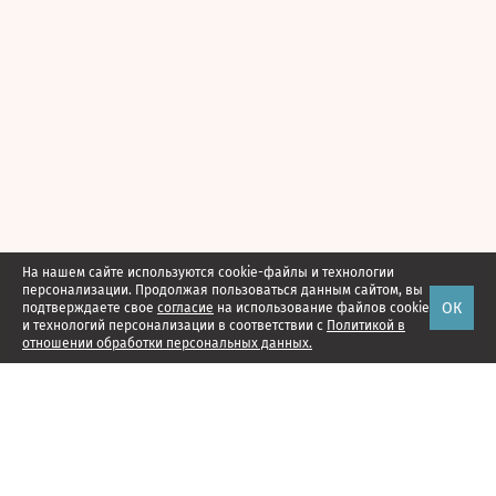
На нашем сайте используются cookie-файлы и технологии
персонализации. Продолжая пользоваться данным сайтом, вы
ОК
подтверждаете свое
согласие
на использование файлов cookie
и технологий персонализации в соответствии с
Политикой в
отношении обработки персональных данных.